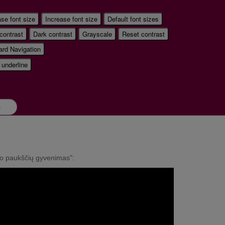
se font size
Increase font size
Default font sizes
 contrast
Dark contrast
Grayscale
Reset contrast
rd Navigation
 underline
o paukščių gyvenimas":