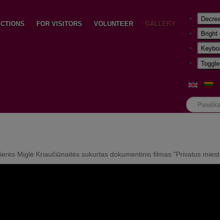
Decrea
CTIONS
FOR VISITORS
VOLUNTEER
GALLERY
Bright
Keyboa
Toggle
Paieška
s Miglė Kriaučiūnaitės sukurtas dokumentinis filmas "Privatus miest