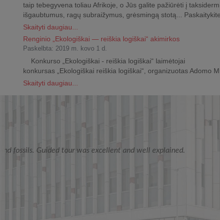
taip tebegyvena toliau Afrikoje, o Jūs galite pažiūrėti į taksider
išgaubtumus, ragų subraižymus, grėsmingą stotą... Paskaitykit
Skaityti daugiau...
Renginio „Ekologiškai — reiškia logiškai“ akimirkos
Paskelbta: 2019 m. kovo 1 d.
Konkurso „Ekologiškai - reiškia logiškai“ laimėtojai 2019
konkursas „Ekologiškai reiškia logiškai“, organizuotas Adomo Mi
Skaityti daugiau...
Esame sužavėti jūsų muziejaus eksponatų gausa i
NFTMC IR MKIC DARBUOTOJAI