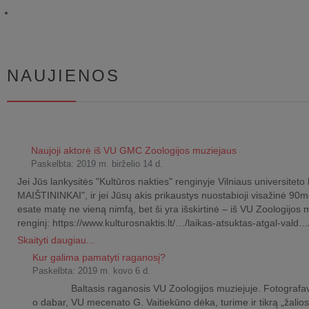
NAUJIENOS
Naujoji aktorė iš VU GMC Zoologijos muziejaus
Paskelbta: 2019 m. birželio 14 d.
Jei Jūs lankysitės "Kultūros nakties" renginyje Vilniaus universi
MAIŠTININKAI", ir jei Jūsų akis prikaustys nuostabioji visažinė 90me
esate matę ne vieną nimfą, bet ši yra išskirtinė – iš VU Zoologijos
renginį: https://www.kulturosnaktis.lt/…/laikas-atsuktas-atgal-vald…
Skaityti daugiau...
Kur galima pamatyti raganosį?
Paskelbta: 2019 m. kovo 6 d.
Baltasis raganosis VU Zoologijos muziejuje. Fotografavo Alb
o dabar, VU mecenato G. Vaitiekūno dėka, turime ir tikrą „žalio